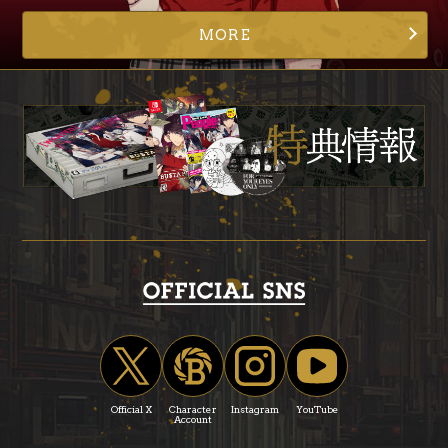
MORE
Official X
Character
Instagram
YouTube
Account