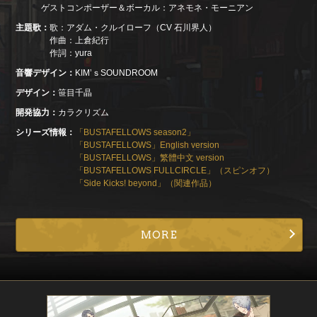
ゲストコンポーザー＆ボーカル：アネモネ・モーニアン
主題歌
歌：アダム・クルイローフ（CV 石川界人）
作曲：上倉紀行
作詞：yura
音響デザイン
KIM’ｓSOUNDROOM
デザイン
笹目千晶
開発協力
カラクリズム
シリーズ情報
「BUSTAFELLOWS season2」
「BUSTAFELLOWS」English version
「BUSTAFELLOWS」繁體中文 version
「BUSTAFELLOWS FULLCIRCLE」（スピンオフ）
「Side Kicks! beyond」（関連作品）
MORE