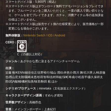
スマートデバイス版：5,900円（税込）
スマートデバイス版はダウンロード無料でデモバージョンをプレイでき
ます。フルバージョンをご購入いただくと、一度の購入で買い切りとな
り、ゲームを全てプレイできます。ガチャ、消費アイテム等の追加課金
仕様はございません。
スマートデバイス版は販売サイト側の仕様変更により、販売価格が一部
変更になる場合がございます。
無料体験版
Nintendo Switch / iOS / Android
CERO
C（15歳以上対応）
ジャンル
あざやかな悪に染まるアドベンチャーゲーム
出演
近藤 唯/KENN/細谷佳正/吉野裕行/福山 潤/白井悠介/西川 舞/石川界人/柿原徹
也/西山宏太朗/園崎未恵/杉田智和/吉村和紘/深町寿成/小松昌平/森久保祥太
郎/武内駿輔/磯村知美/味里/駒田 航 ほか
シナリオ/プロデュース
minetaka（文化放送エクステンド）
キャラクターデザイン/原画
すめらぎ琥珀
世界観デザイン
高橋昂也
音楽
メインコンポーザー：上倉紀行