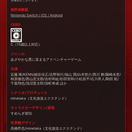
る場合がございます。
無料体験版
Nintendo Switch / iOS / Android
CERO
C（15歳以上対応）
ジャンル
あざやかな悪に染まるアドベンチャーゲーム
出演
近藤 唯/KENN/細谷佳正/吉野裕行/福山 潤/白井悠介/西川 舞/園崎未恵/
柿原徹也/西山宏太朗/吉村和紘/杉田智和/小松昌平/石川界人/駒田 航/
千葉翔也/浅沼晋太郎/深町寿成 ほか
シナリオ/プロデュース
minetaka（文化放送エクステンド）
キャラクターデザイン/原画
すめらぎ琥珀
世界観デザイン
高橋昂也/minetaka（文化放送エクステンド）