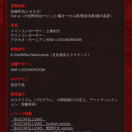
背景美術
高橋昂也/J.タネダ/
Cre-p（小佐野詢/ゆーにっと/藤オータル碧/鷲頭功典/瀬川孟彦）
音楽
メインコンポーザー：上倉紀行
ゲストコンポーザー：
アネモネ・モーニアン/KIM’ｓSOUNDROOM
映像演出
K.Osd/Mika Nakayama（文化放送エクステンド）
音響デザイン
KIM’ｓSOUNDROOM
UIデザイン
笹目千晶
開発協力
カラクリズム（プログラム：小関拓朗/小川正人、アートディレクシ
ョン：加藤有莉）
シリーズ情報
「BUSTAFELLOWS」
「BUSTAFELLOWS」English version
「BUSTAFELLOWS」繁體中文 version