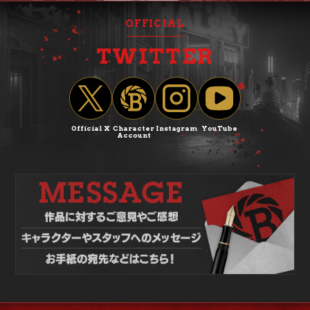
OFFICIAL
TWITTER
Official X
Character
Instagram
YouTube
Account