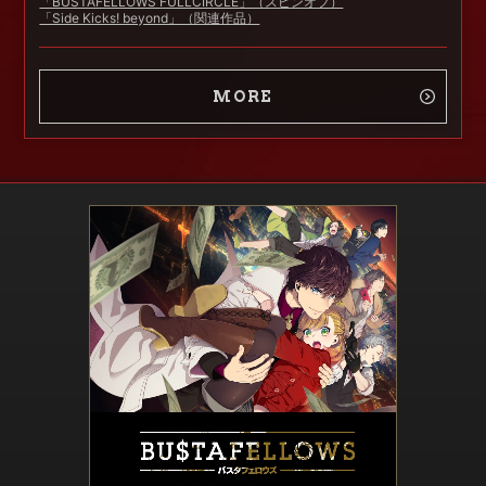
「BUSTAFELLOWS FULLCIRCLE」（スピンオフ）
「Side Kicks! beyond」（関連作品）
MORE