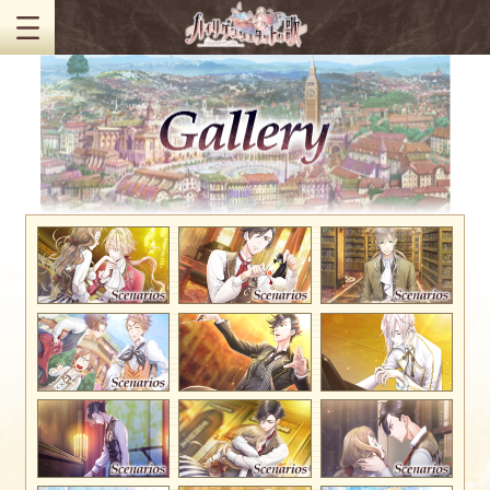
MENU
World
Character
Gallery
Gallery
System
Sound
Info
Special