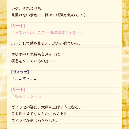
いや、それよりも、
見慣れない景色に、徐々に眠気が覚めていく。
[リート]
「っていうか、ここ──私の部屋じゃな──」
ハッとして隣を見ると、誰かが寝ている。
すやすやと気持ち良さそうに
寝息を立てているのは——
[ヴィッセ]
「……すぅ……」
[リート]
「なんッッッ──」
ヴィッセの姿に、大声を上げそうになる。
口を押さえてなんとかこらえると、
ヴィッセが身じろぎをした。